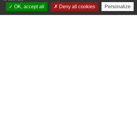
Rougemont, service gratuit, vous permet
OK, accept all
Deny all cookies
Personalize
d’évacuer tout type de déchets.
Bien sûr, il est inutile de tenter de jeter vos
déchets dans les poubelles publiques, ceux-ci
vous seraient directement rapportées.
Feux de jardin
Le brûlage des déchets végétaux ou autres est
également interdit. Ceux-ci peuvent être
apportés en déchèterie, broyés ou encore
compostés.