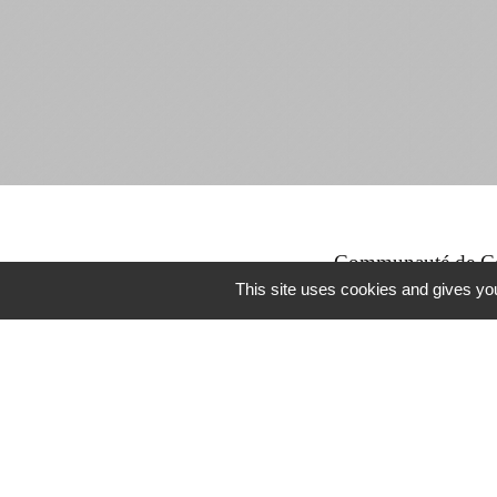
Communauté de Co
This site uses cookies and gives you
Région Bourgogne
Office du Tourisme 
Doubs Tourisme
Cités de Caractèr
Mentions légales
-
P