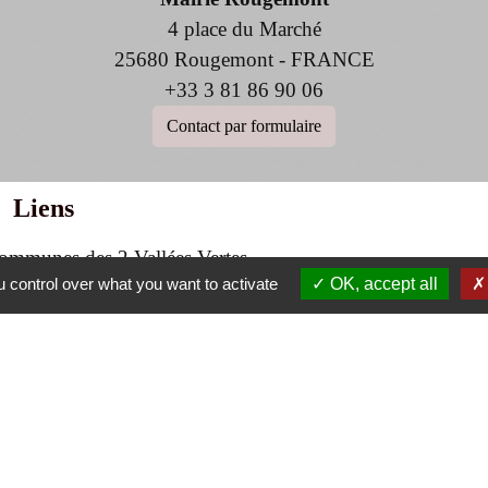
4 place du Marché
25680 Rougemont - FRANCE
+33 3 81 86 90 06
Contact par formulaire
Liens
mmunes des 2 Vallées Vertes
 control over what you want to activate
OK, accept all
 Franche-Comté
des 2 vallées vertes
e Bourgogne Franche-Comté
olitique de confidentialité
-
Accessibilité
-
Plan du site
-