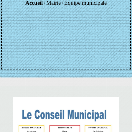
Accueil
Mairie
Equipe municipale
/
/