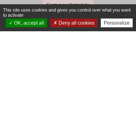
Contact par formulaire
This site uses cookies and gives you control over what you want
to activate
OK, accept all
Deny all cookies
Personalize
Liens
Communauté de Communes des 2 Vallées Vertes
Région Bourgogne Franche-Comté
Office du Tourisme des 2 vallées vertes
Doubs Tourisme
Cités de Caractère Bourgogne Franche-Comté
Mentions légales
-
Politique de confidentialité
-
Accessibilité
-
Plan du site
-
Gestion des cookies
Site créé en partenariat avec Réseau des Communes