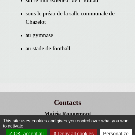
sur le mur extérieur de l'Houtau
sous le préau de la salle communale de
Chazelot
au gymnase
au stade de football
Contacts
Mairie Rougemont
This site uses cookies and gives you control over what you want
4 place du Marché
to activate
25680 Rougemont - FRANCE
OK, accept all
Deny all cookies
Personalize